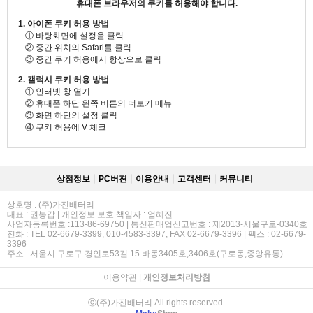
휴대폰 브라우저의 쿠키를 허용해야 합니다.
1. 아이폰 쿠키 허용 방법
① 바탕화면에 설정을 클릭
② 중간 위치의 Safari를 클릭
③ 중간 쿠키 허용에서 항상으로 클릭
2. 갤럭시 쿠키 허용 방법
① 인터넷 창 열기
② 휴대폰 하단 왼쪽 버튼의 더보기 메뉴
③ 화면 하단의 설정 클릭
④ 쿠키 허용에 V 체크
상점정보
PC버젼
이용안내
고객센터
커뮤니티
상호명 : (주)가진배터리
대표 : 권봉갑 | 개인정보 보호 책임자 : 엄혜진
사업자등록번호 :113-86-69750 | 통신판매업신고번호 : 제2013-서울구로-0340호
전화 : TEL 02-6679-3399, 010-4583-3397, FAX 02-6679-3396 | 팩스 : 02-6679-
3396
주소 : 서울시 구로구 경인로53길 15 바동3405호,3406호(구로동,중앙유통)
이용약관
|
개인정보처리방침
ⓒ(주)가진배터리 All rights reserved.