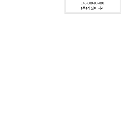
140-009-987891
(주)가진배터리