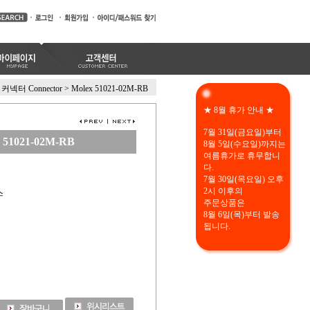
커넥터 Connector
>
Molex 51021-02M-RB
★ 8월 휴가 안내 ★
7월 31일(금요일)부터
 51021-02M-RB
8월 5일(수요일)까지는
여름휴가로 휴무합니
다.
7월 30일(목요일) 오후
2시 이후의
스
주문상품은
8월 6일(목)부터 발송
됩니다.