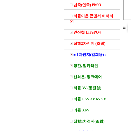
납축(연축) PbSO
리튬이온 콘덴서 배터리
외
인산철 LiFePO4
집합2차전지 (조립)
■ 1차전지(일회용) ↓
망간, 알카라인
산화은, 징크에어
리튬 3V (동전형)
리튬 1.5V 3V 6V 9V
리튬 3.6V
집합1차전지(조립)