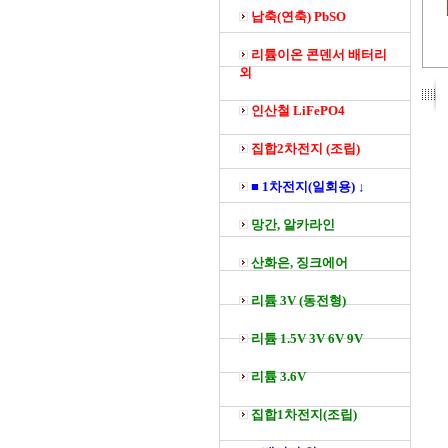
납축(연축) PbSO
리튬이온 콘덴서 배터리
외
인산철 LiFePO4
집합2차전지 (조립)
■ 1차전지(일회용) ↓
망간, 알카라인
산화은, 징크에어
리튬 3V (동전형)
리튬 1.5V 3V 6V 9V
리튬 3.6V
집합1차전지(조립)