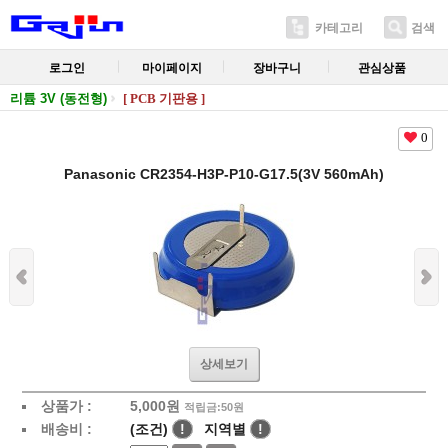
카테고리
검색
로그인
마이페이지
장바구니
관심상품
리튬 3V (동전형)
[ PCB 기판용 ]
0
Panasonic CR2354-H3P-P10-G17.5(3V 560mAh)
상세보기
상품가 :
5,000
원
적립금:50원
배송비 :
(조건)
!
지역별
!