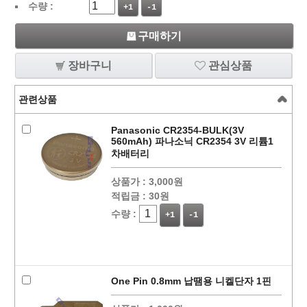
수량 :
+1
-1
구매하기
장바구니
관심상품
관련상품
Panasonic CR2354-BULK(3V
560mAh) 파나소닉 CR2354 3V 리튬1
차배터리
상품가 :
3,000원
적립금 :
30원
수량 :
+1
-1
One Pin 0.8mm 납땜용 니켈단자 1핀