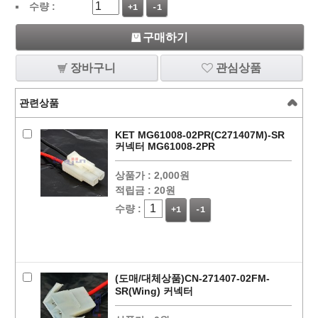
수량 :
+1
-1
구매하기
장바구니
관심상품
관련상품
KET MG61008-02PR(C271407M)-SR
커넥터 MG61008-2PR
상품가 :
2,000원
적립금 :
20원
수량 :
+1
-1
(도매/대체상품)CN-271407-02FM-
SR(Wing) 커넥터