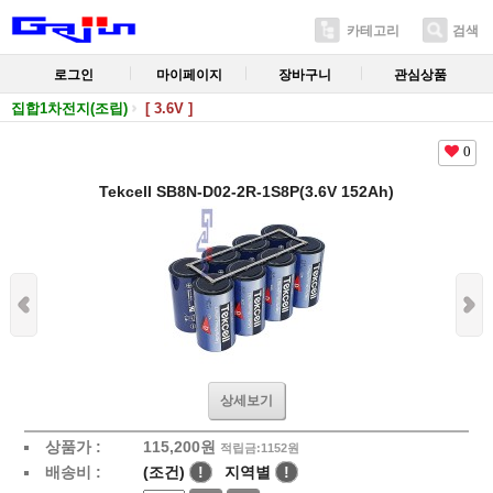
카테고리
검색
로그인
마이페이지
장바구니
관심상품
집합1차전지(조립)
[ 3.6V ]
0
Tekcell SB8N-D02-2R-1S8P(3.6V 152Ah)
상세보기
상품가 :
115,200
원
적립금:1152원
배송비 :
(조건)
!
지역별
!