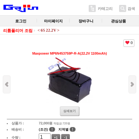
카테고리
검색
로그인
마이페이지
장바구니
관심상품
< 6S 22.2V >
리튬폴리머 조립
0
Maxpower MP6N453759P-R-A(22.2V 1100mAh)
상세보기
상품가 :
72,000
원
적립금:720원
배송비 :
(조건)
!
지역별
!
수량 :
+1
-1