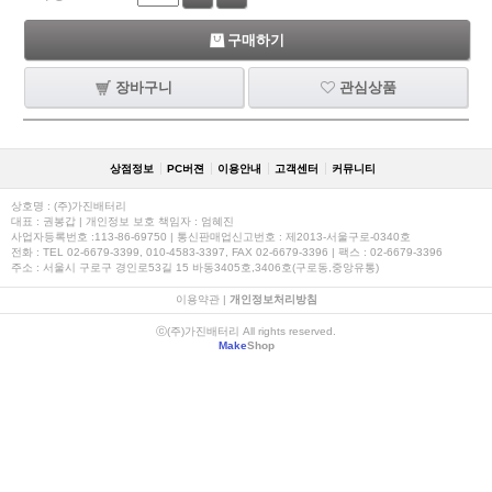
구매하기
장바구니
관심상품
상점정보
PC버젼
이용안내
고객센터
커뮤니티
상호명 : (주)가진배터리
대표 : 권봉갑 | 개인정보 보호 책임자 : 엄혜진
사업자등록번호 :113-86-69750 | 통신판매업신고번호 : 제2013-서울구로-0340호
전화 : TEL 02-6679-3399, 010-4583-3397, FAX 02-6679-3396 | 팩스 : 02-6679-3396
주소 : 서울시 구로구 경인로53길 15 바동3405호,3406호(구로동,중앙유통)
이용약관
|
개인정보처리방침
ⓒ(주)가진배터리 All rights reserved.
Make
Shop