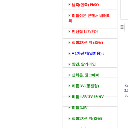
납축(연축) PbSO
리튬이온 콘덴서 배터리
외
인산철 LiFePO4
집합2차전지 (조립)
■ 1차전지(일회용) ↓
망간, 알카라인
산화은, 징크에어
리튬 3V (동전형)
S
3.
3
리튬 1.5V 3V 6V 9V
리튬 3.6V
집합1차전지(조립)