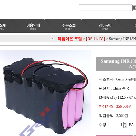
리튬이온 조립
[ 3S 11.1V ]
>
>
Samsung INR18N
Samsung INR18N
A(1
제조회사 : Gajin 가진
원산지 : China 중국
(3/4FA x18) 112.5 x 67
판매가격 :
256,000원
적립금액 :
2,560원
수량
EA