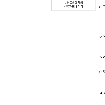
140-009-987891
(주)가진배터리
◇ O
(
◇ S
◇ W
◇ S
ㅇ