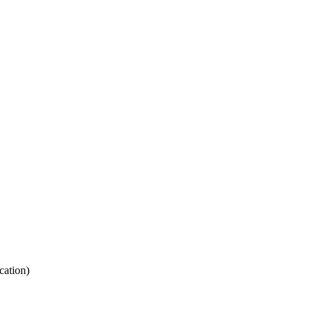
cation
)