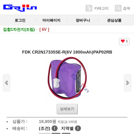
카테고리
검색
로그인
마이페이지
장바구니
관심상품
집합1차전지(조립)
[ 6V ]
1
FDK CR2N17335SE-R(6V 1800mAh)PAP02RB
상세보기
상품가 :
18,800
원
적립금:188원
배송비 :
(조건)
!
지역별
!