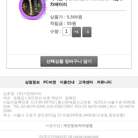
차배터리
상품가 :
5,500원
적립금 :
55원
수량 :
+1
-1
선택상품 장바구니 담기
상점정보
PC버젼
이용안내
고객센터
커뮤니티
상호명 : (주)가진배터리
대표 : 권봉갑 | 개인정보 보호 책임자 : 엄혜진
사업자등록번호 :113-86-69750 | 통신판매업신고번호 : 제2013-서울구로-0340호
전화 : TEL 02-6679-3399, 010-4583-3397, FAX 02-6679-3396 | 팩스 : 02-6679-
3396
주소 : 서울시 구로구 경인로53길 15 바동3405호,3406호(구로동,중앙유통)
이용약관
|
개인정보처리방침
ⓒ(주)가진배터리 All rights reserved.