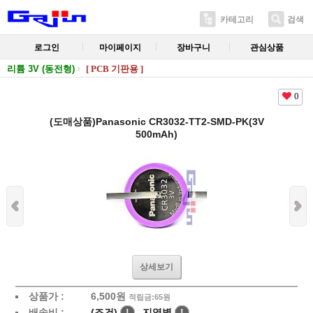
카테고리
검색
로그인
마이페이지
장바구니
관심상품
리튬 3V (동전형)
[ PCB 기판용 ]
0
(도매상품)Panasonic CR3032-TT2-SMD-PK(3V
500mAh)
상세보기
상품가 :
6,500
원
적립금:65원
배송비 :
(조건)
!
지역별
!