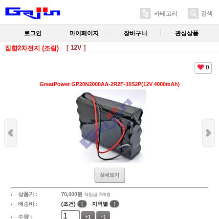
카테고리
검색
로그인
마이페이지
장바구니
관심상품
[ 12V ]
집합2차전지 (조립)
0
GreatPower GP20N2000AA-2R2F-10S2P(12V 4000mAh)
상세보기
상품가 :
70,000
원
적립금:700원
배송비 :
(조건)
!
지역별
!
수량 :
+1
-1