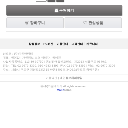
구매하기
장바구니
관심상품
상점정보
PC버젼
이용안내
고객센터
커뮤니티
상호명 : (주)가진배터리
대표 : 권봉갑 | 개인정보 보호 책임자 : 엄혜진
사업자등록번호 :113-86-69750 | 통신판매업신고번호 : 제2013-서울구로-0340호
전화 : TEL 02-6679-3399, 010-4583-3397, FAX 02-6679-3396 | 팩스 : 02-6679-3396
주소 : 서울시 구로구 경인로53길 15 바동3405호,3406호(구로동,중앙유통)
이용약관
|
개인정보처리방침
ⓒ(주)가진배터리 All rights reserved.
Make
Shop