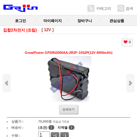
카테고리
검색
로그인
마이페이지
장바구니
관심상품
[ 12V ]
집합2차전지 (조립)
0
GreatPower GP20N2000AA-2R2F-10S2P(12V 4000mAh)
상세보기
상품가 :
70,000
원
적립금:700원
배송비 :
(조건)
!
지역별
!
수량 :
+1
-1