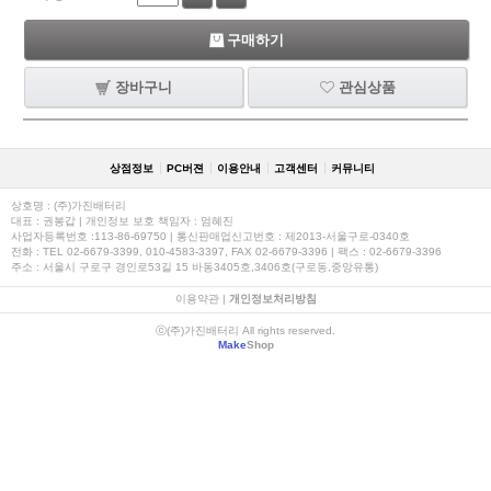
구매하기
장바구니
관심상품
상점정보
PC버젼
이용안내
고객센터
커뮤니티
상호명 : (주)가진배터리
대표 : 권봉갑 | 개인정보 보호 책임자 : 엄혜진
사업자등록번호 :113-86-69750 | 통신판매업신고번호 : 제2013-서울구로-0340호
전화 : TEL 02-6679-3399, 010-4583-3397, FAX 02-6679-3396 | 팩스 : 02-6679-3396
주소 : 서울시 구로구 경인로53길 15 바동3405호,3406호(구로동,중앙유통)
이용약관
|
개인정보처리방침
ⓒ(주)가진배터리 All rights reserved.
Make
Shop