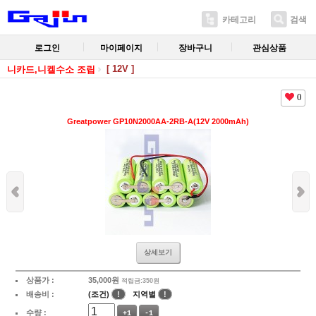
카테고리
검색
로그인
마이페이지
장바구니
관심상품
[ 12V ]
니카드,니켈수소 조립
0
Greatpower GP10N2000AA-2RB-A(12V 2000mAh)
상세보기
상품가 :
35,000
원
적립금:350원
배송비 :
(조건)
!
지역별
!
수량 :
+1
-1