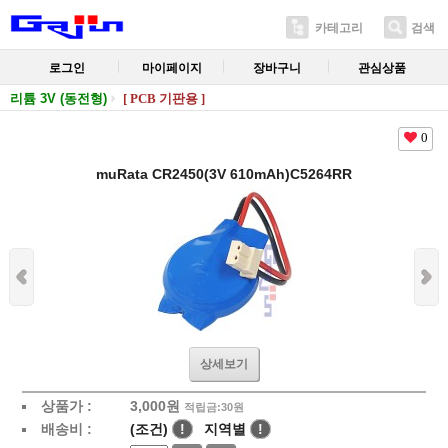
카테고리
검색
로그인
마이페이지
장바구니
관심상품
리튬 3V (동전형)
[ PCB 기판용 ]
0
muRata CR2450(3V 610mAh)C5264RR
상세보기
상품가 :
3,000
원
적립금:30원
배송비 :
(조건)
!
지역별
!