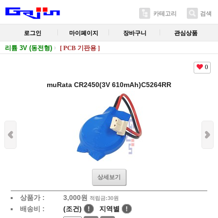
카테고리
검색
로그인
마이페이지
장바구니
관심상품
리튬 3V (동전형)
[ PCB 기판용 ]
0
muRata CR2450(3V 610mAh)C5264RR
상세보기
상품가 :
3,000
원
적립금:30원
배송비 :
(조건)
!
지역별
!