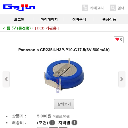
카테고리
검색
로그인
마이페이지
장바구니
관심상품
리튬 3V (동전형)
[ PCB 기판용 ]
0
Panasonic CR2354-H3P-P10-G17.5(3V 560mAh)
상세보기
상품가 :
5,000
원
적립금:50원
배송비 :
(조건)
!
지역별
!