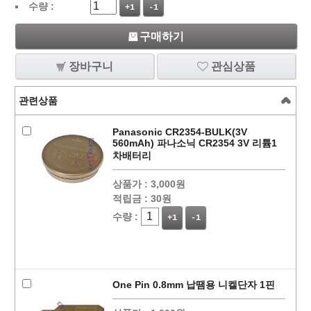
수량 :
+1
-1
구매하기
장바구니
관심상품
관련상품
Panasonic CR2354-BULK(3V
560mAh) 파나소닉 CR2354 3V 리튬1
차배터리
상품가 :
3,000원
적립금 :
30원
수량 :
+1
-1
One Pin 0.8mm 납땜용 니켈단자 1핀