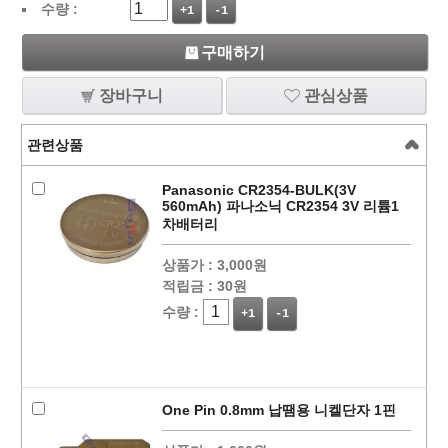
수량 :
+1
-1
구매하기
장바구니
관심상품
관련상품
Panasonic CR2354-BULK(3V
560mAh) 파나소닉 CR2354 3V 리튬1
차배터리
상품가 :
3,000원
적립금 :
30원
수량 :
+1
-1
One Pin 0.8mm 납땜용 니켈단자 1핀