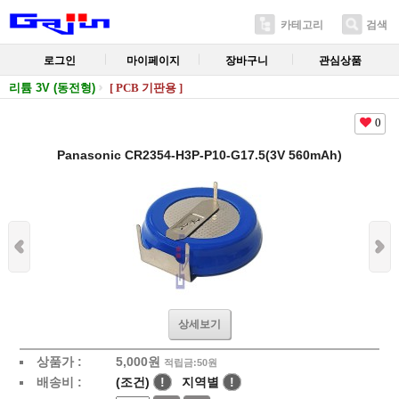
카테고리
검색
로그인
마이페이지
장바구니
관심상품
리튬 3V (동전형)
[ PCB 기판용 ]
0
Panasonic CR2354-H3P-P10-G17.5(3V 560mAh)
상세보기
상품가 :
5,000
원
적립금:50원
배송비 :
(조건)
!
지역별
!