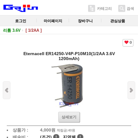
카테고리
검색
로그인
마이페이지
장바구니
관심상품
리튬 3.6V
[ 1/2AA ]
0
Eternacell ER14250-V4P-P10M10(1/2AA 3.6V
1200mAh)
상세보기
상품가 :
4,000
원
적립금:40원
배송비 :
(조건)
!
지역별
!