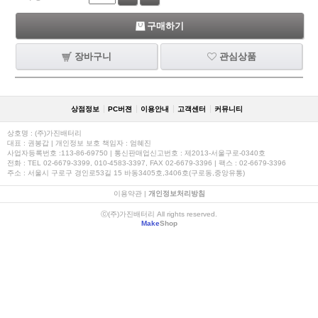
구매하기
장바구니
관심상품
상점정보
PC버젼
이용안내
고객센터
커뮤니티
상호명 : (주)가진배터리
대표 : 권봉갑 | 개인정보 보호 책임자 : 엄혜진
사업자등록번호 :113-86-69750 | 통신판매업신고번호 : 제2013-서울구로-0340호
전화 : TEL 02-6679-3399, 010-4583-3397, FAX 02-6679-3396 | 팩스 : 02-6679-3396
주소 : 서울시 구로구 경인로53길 15 바동3405호,3406호(구로동,중앙유통)
이용약관
|
개인정보처리방침
ⓒ(주)가진배터리 All rights reserved.
Make
Shop