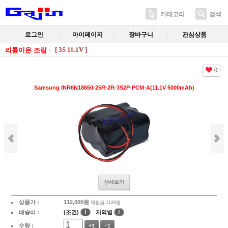
카테고리
검색
로그인
마이페이지
장바구니
관심상품
[ 3S 11.1V ]
리튬이온 조립
0
Samsung INR6N18650-25R-2R-3S2P-PCM-A(11.1V 5000mAh)
상세보기
상품가 :
112,000
원
적립금:1120원
배송비 :
(조건)
!
지역별
!
수량 :
+1
-1