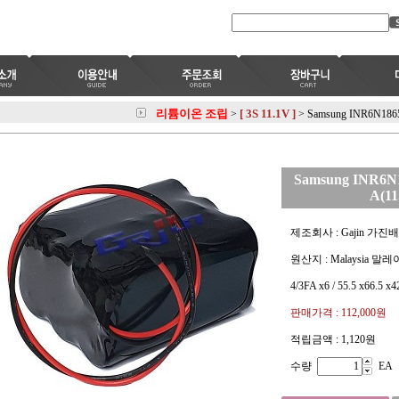
리튬이온 조립
[ 3S 11.1V ]
>
>
Samsung INR6N186
Samsung INR6N
A(11
제조회사 : Gajin 가진
원산지 : Malaysia 말
4/3FA x6 / 55.5 x66.5 
판매가격 :
112,000원
적립금액 :
1,120원
수량
EA