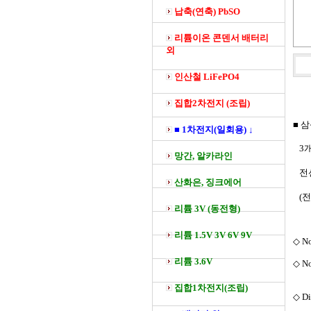
납축(연축) PbSO
리튬이온 콘덴서 배터리
외
인산철 LiFePO4
집합2차전지 (조립)
■ 
■ 1차전지(일회용) ↓
3개
망간, 알카라인
전선
산화은, 징크에어
(
리튬 3V (동전형)
리튬 1.5V 3V 6V 9V
◇ No
리튬 3.6V
◇ No
집합1차전지(조립)
◇ Di