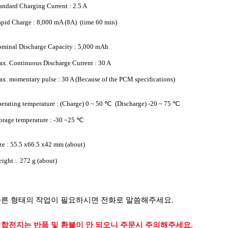
andard Charging Current : 2.5 A
pid Charge : 8,000 mA (8A) (time 60 min)
minal Discharge Capacity : 5,000 mAh
x. Continuous Discharge Current : 30 A
x. momentary pulse : 30 A (Because of the PCM specifications)
erating temperature : (Charge) 0 ~ 50 ℃ (Discharge) -20 ~ 75 ℃
orage temperature : -30 ~25 ℃
ze : 55.5 x66.5 x42 mm (about)
ight : 272 g (about)
다른 형태의 작업이 필요하시면 전화로 말씀해주세요.
집합전지는 반품 및 환불이 안 되오니 주문시 주의해주세요.