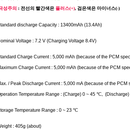
극성주의
: 전선의 빨간색은
플러스(+)
, 검은색은 마이너스(-)
tandard discharge Capacity : 13400mAh (13.4Ah)
ominal Voltage : 7.2 V (Charging Voltage 8.4V)
tandard Charge Current : 5,000 mAh (because of the PCM speci
aximum Charge Current : 5,000 mAh (because of the PCM speci
ax. / Peak Discharge Current : 5,000 mA (because of the PCM s
peration Temperature Range : (Charge) 0 ~ 45 ℃, (Discharge
torage Temperature Range : 0 ~ 23 ℃
eight : 405g (about)