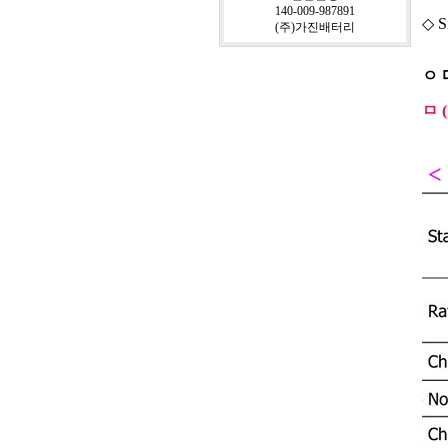
140-009-987891
◇ S
(주)가진배터리
ㅇ
ㅁ 
<