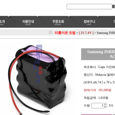
리튬이온 조립
[ 2S 7.4V ]
>
>
Samsung INR
Samsung INR8N
A(
제조회사 : Gajin 가진
원산지 : Malaysia 말
(4/3FA x8) 74.5 x 70 x 
판매가격 :
101,000원
적립금액 :
1,010원
수량
EA