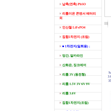
납축(연축) PbSO
리튬이온 콘덴서 배터리
외
인산철 LiFePO4
집합2차전지 (조립)
■ 1차전지(일회용) ↓
망간, 알카라인
산화은, 징크에어
S
리튬 3V (동전형)
3.
3
리튬 1.5V 3V 6V 9V
리튬 3.6V
집합1차전지(조립)