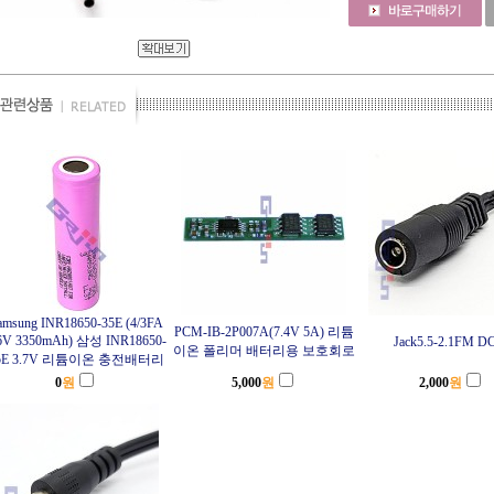
amsung INR18650-35E (4/3FA
PCM-IB-2P007A(7.4V 5A) 리튬
6V 3350mAh) 삼성 INR18650-
Jack5.5-2.1FM 
이온 폴리머 배터리용 보호회로
5E 3.7V 리튬이온 충전배터리
0
원
5,000
원
2,000
원