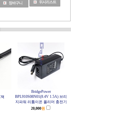
BridgePower
BPL910S08N01(8.4V 1.5A) 브리
DC잭
지파워 리튬이온 폴리머 충전기
20,000
원