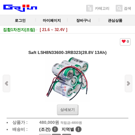
카테고리
검색
로그인
마이페이지
장바구니
관심상품
집합1차전지(조립)
[ 21.6 ~ 32.4V ]
0
Saft LSH8N33600-3RB323(28.8V 13Ah)
상세보기
상품가 :
480,000
원
적립금:4800원
배송비 :
(조건)
!
지역별
!