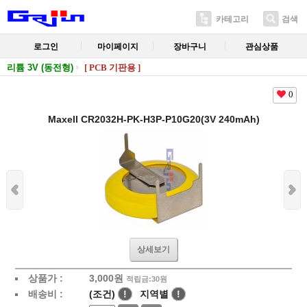
카테고리
검색
로그인
마이페이지
장바구니
관심상품
리튬 3V (동전형)
[ PCB 기판용 ]
0
Maxell CR2032H-PK-H3P-P10G20(3V 240mAh)
상세보기
상품가 :
3,000
원
적립금:30원
배송비 :
(조건)
!
지역별
!