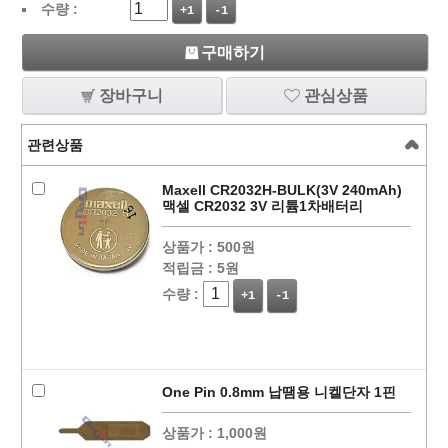
수량 :
+1
-1
구매하기
장바구니
관심상품
관련상품
Maxell CR2032H-BULK(3V 240mAh)
맥셀 CR2032 3V 리튬1차배터리
상품가 :
500원
적립금 :
5원
수량 :
+1
-1
One Pin 0.8mm 납땜용 니켈단자 1핀
상품가 :
1,000원