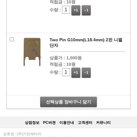
적립금 :
10원
수량 :
+1
-1
Two Pin G10mm(L18.4mm) 2핀 니켈
단자
상품가 :
1,000원
적립금 :
10원
수량 :
+1
-1
선택상품 장바구니 담기
상점정보
PC버젼
이용안내
고객센터
커뮤니티
상호명 : (주)가진배터리