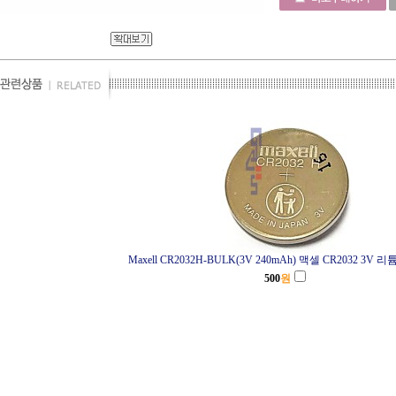
Maxell CR2032H-BULK(3V 240mAh) 맥셀 CR2032 3V
500
원