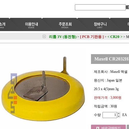
리튬 3V (동전형)
[ PCB 기판용 ]
< CR20 >
>
>
>
M
Maxell CR2032H
제조회사 : Maxell 맥셀
원산지 : Japan 일본
20.5 x 4(5)mm 3g
판매가격 :
3,000원
적립금액 :
30원
수량
EA