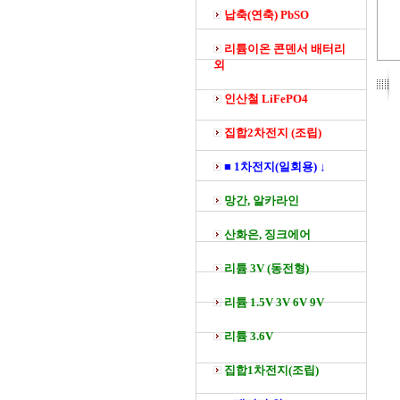
납축(연축) PbSO
리튬이온 콘덴서 배터리
외
인산철 LiFePO4
집합2차전지 (조립)
■ 1차전지(일회용) ↓
망간, 알카라인
산화은, 징크에어
리튬 3V (동전형)
리튬 1.5V 3V 6V 9V
리튬 3.6V
집합1차전지(조립)