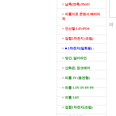
납축(연축) PbSO
리튬이온 콘덴서 배터리
외
인산철 LiFePO4
집합2차전지 (조립)
■ 1차전지(일회용) ↓
망간, 알카라인
산화은, 징크에어
리튬 3V (동전형)
리튬 1.5V 3V 6V 9V
리튬 3.6V
집합1차전지(조립)