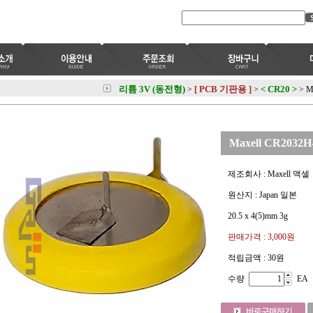
리튬 3V (동전형)
[ PCB 기판용 ]
< CR20 >
>
>
>
M
Maxell CR2032H
제조회사 : Maxell 맥셀
원산지 : Japan 일본
20.5 x 4(5)mm 3g
판매가격 :
3,000원
적립금액 :
30원
수량
EA