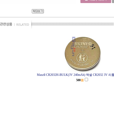
Maxell CR2032H-BULK(3V 240mAh) 맥셀 CR2032 3V
500
원