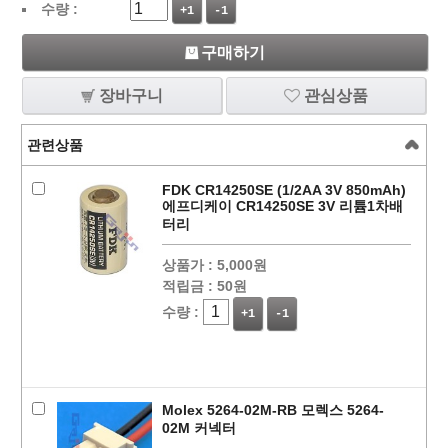
수량 :
+1
-1
구매하기
장바구니
관심상품
관련상품
FDK CR14250SE (1/2AA 3V 850mAh)
에프디케이 CR14250SE 3V 리튬1차배
터리
상품가 :
5,000원
적립금 :
50원
수량 :
+1
-1
Molex 5264-02M-RB 모렉스 5264-
02M 커넥터