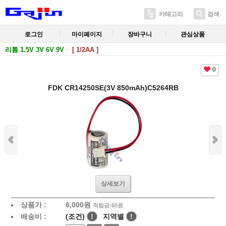
카테고리
검색
로그인
마이페이지
장바구니
관심상품
리튬 1.5V 3V 6V 9V
[ 1/2AA ]
0
FDK CR14250SE(3V 850mAh)C5264RB
상세보기
상품가 :
6,000
원
적립금:60원
배송비 :
(조건)
!
지역별
!