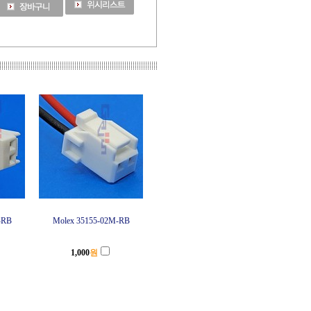
-RB
Molex 35155-02M-RB
1,000
원