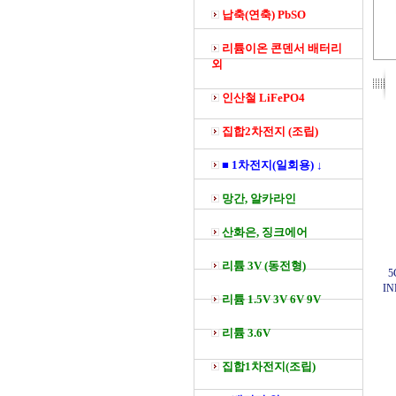
납축(연축) PbSO
리튬이온 콘덴서 배터리
외
인산철 LiFePO4
집합2차전지 (조립)
■ 1차전지(일회용) ↓
망간, 알카라인
산화은, 징크에어
리튬 3V (동전형)
5
IN
리튬 1.5V 3V 6V 9V
리튬 3.6V
집합1차전지(조립)