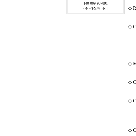
140-009-987891
◇ R
(주)가진배터리
◇ Ch
( R
◇ M
◇ C
◇ C
( 
◇ O