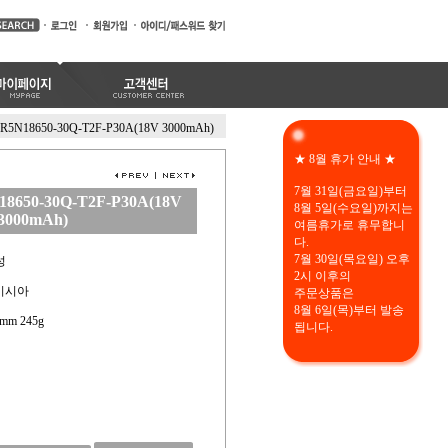
NR5N18650-30Q-T2F-P30A(18V 3000mAh)
★ 8월 휴가 안내 ★
7월 31일(금요일)부터
18650-30Q-T2F-P30A(18V
8월 5일(수요일)까지는
3000mAh)
여름휴가로 휴무합니
다.
7월 30일(목요일) 오후
성
2시 이후의
레이시아
주문상품은
8월 6일(목)부터 발송
35mm 245g
됩니다.