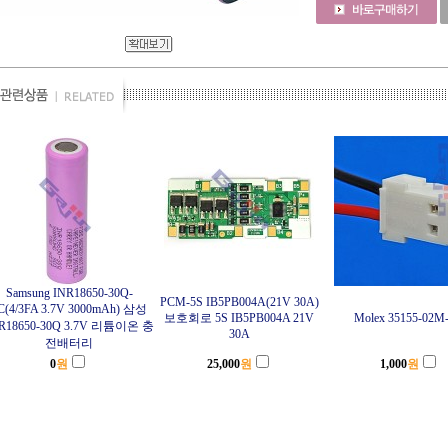
Samsung INR18650-30Q-
PCM-5S IB5PB004A(21V 30A)
C(4/3FA 3.7V 3000mAh) 삼성
보호회로 5S IB5PB004A 21V
Molex 35155-02M
R18650-30Q 3.7V 리튬이온 충
30A
전배터리
0
원
25,000
원
1,000
원