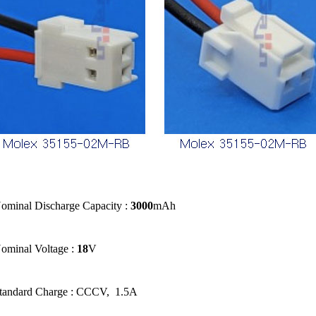
ominal Discharge Capacity :
3000
mAh
ominal Voltage :
18
V
tandard Charge : CCCV, 1.5A