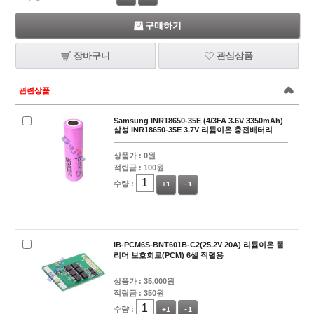
구매하기
장바구니
관심상품
관련상품
Samsung INR18650-35E (4/3FA 3.6V 3350mAh)
삼성 INR18650-35E 3.7V 리튬이온 충전배터리
상품가 :
0원
적립금 :
100원
수량 :
+1
-1
IB-PCM6S-BNT601B-C2(25.2V 20A) 리튬이온 폴
리머 보호회로(PCM) 6셀 직렬용
상품가 :
35,000원
적립금 :
350원
수량 :
+1
-1