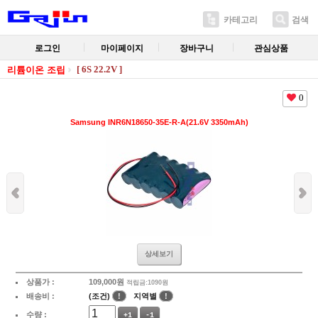
카테고리
검색
로그인
마이페이지
장바구니
관심상품
[ 6S 22.2V ]
리튬이온 조립
0
Samsung INR6N18650-35E-R-A(21.6V 3350mAh)
상세보기
상품가 :
109,000
원
적립금:1090원
배송비 :
(조건)
!
지역별
!
수량 :
+1
-1