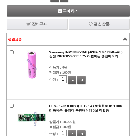
구매하기
장바구니
관심상품
관련상품
Samsung INR18650-35E (4/3FA 3.6V 3350mAh)
삼성 INR18650-35E 3.7V 리튬이온 충전배터리
상품가 :
0원
적립금 :
100원
수량 :
+1
-1
PCM-3S-IB3P008B(11.1V 5A) 보호회로 IB3P008
리튬이온, 폴리머 충전배터리 3셀 직렬용
상품가 :
10,000원
적립금 :
100원
수량 :
+1
-1