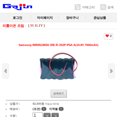
카테고리
검색
로그인
마이페이지
장바구니
관심상품
[ 3S 11.1V ]
리튬이온 조립
0
Samsung INR6N18650-35E-R-3S2P-P5A-A(10.8V 7000mAh)
상세보기
상품가 :
82,000
원
적립금:820원
배송비 :
(조건)
!
지역별
!
수량 :
+1
-1