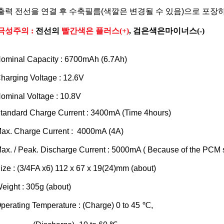
출력 전선을 연결 후
수축필름(색깔은 변경될 수 있음)으로 포장
극성주의 :
전선의
빨간색은 플러스(+)
, 검은색은마이너스(-)
ominal Capacity : 6700mAh (6.7Ah)
harging Voltage : 12.6V
ominal Voltage : 10.8V
tandard Charge Current : 3400mA (Time 4hours)
ax. Charge Current : 4000mA (4A)
ax. / Peak. Discharge Current : 5000mA ( Because of the PCM s
ize :
(3/4FA x6) 112 x 67 x 19(24)mm (about)
eight : 305g (about)
perating Temperature : (Charge) 0 to 45 ℃,