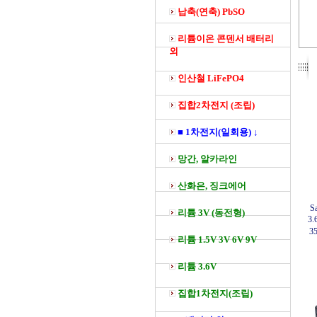
납축(연축) PbSO
리튬이온 콘덴서 배터리
외
인산철 LiFePO4
집합2차전지 (조립)
■ 1차전지(일회용) ↓
망간, 알카라인
산화은, 징크에어
S
리튬 3V (동전형)
3.
3
리튬 1.5V 3V 6V 9V
리튬 3.6V
집합1차전지(조립)