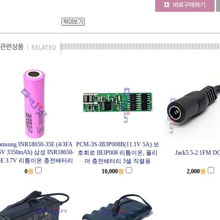
amsung INR18650-35E (4/3FA
PCM-3S-IB3P008B(11.1V 5A) 보
6V 3350mAh) 삼성 INR18650-
호회로 IB3P008 리튬이온, 폴리
Jack5.5-2.1FM 
5E 3.7V 리튬이온 충전배터리
머 충전배터리 3셀 직렬용
0
원
10,000
원
2,000
원