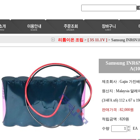
리튬이온 조립
[ 3S 11.1V ]
>
>
Samsung INR6N18
Samsung INR6N
A(10
제조회사 : Gajin 가진
원산지 : Malaysia 말
(3/4FA x6) 112 x 67 x 
판매가격 :
82,000원
적립금액 :
820원
수량
EA