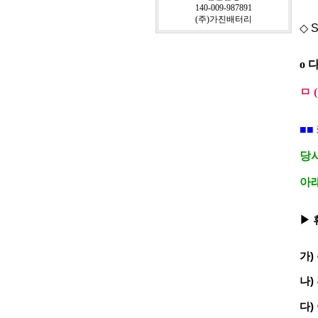
(D
140-009-987891
(주)가진배터리
◇ S
o 
ㅁ 
■■
당
아래
▶ 
가)
나)
다)