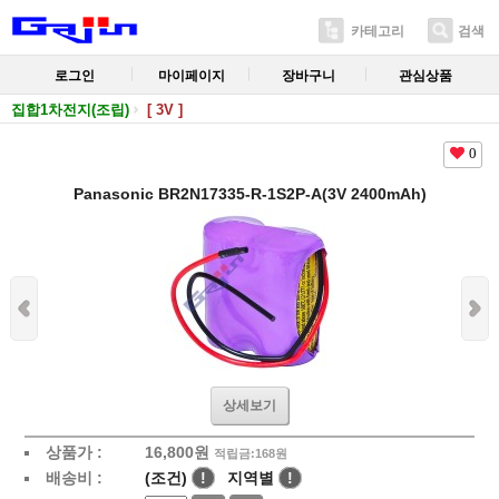
카테고리
검색
로그인
마이페이지
장바구니
관심상품
집합1차전지(조립)
[ 3V ]
0
Panasonic BR2N17335-R-1S2P-A(3V 2400mAh)
상세보기
상품가 :
16,800
원
적립금:168원
배송비 :
(조건)
!
지역별
!