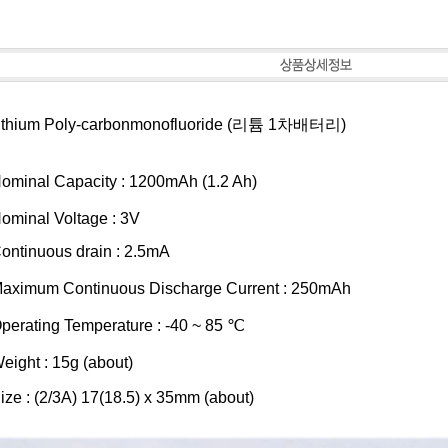
ithium Poly-carbonmonofluoride (리튬 1차배터리)
ominal Capacity : 1200mAh (1.2 Ah)
ominal Voltage : 3V
ontinuous drain : 2.5mA
aximum Continuous Discharge Current : 250mAh
perating Temperature : -40 ~ 85 ℃
eight : 15g (about)
ize : (2/3A) 17(18.5) x 35mm (about)