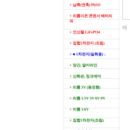
납축(연축) PbSO
리튬이온 콘덴서 배터리
외
인산철 LiFePO4
집합2차전지 (조립)
■ 1차전지(일회용) ↓
망간, 알카라인
산화은, 징크에어
리튬 3V (동전형)
리튬 1.5V 3V 6V 9V
리튬 3.6V
집합1차전지(조립)