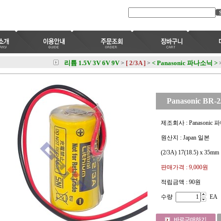
리튬 1.5V 3V 6V 9V
[ 2/3A ]
< Panasonic 파나소닉 >
>
>
Panasonic BR-
제조회사 : Panasonic
원산지 : Japan 일본
(2/3A) 17(18.5) x 35mm
판매가격 :
9,000원
적립금액 :
90원
수량
EA