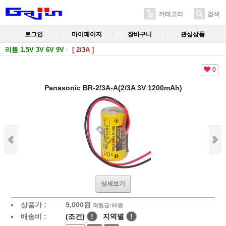
카테고리
검색
로그인
마이페이지
장바구니
관심상품
리튬 1.5V 3V 6V 9V
[ 2/3A ]
0
Panasonic BR-2/3A-A(2/3A 3V 1200mAh)
상세보기
상품가 :
9,000
원
적립금:90원
배송비 :
(조건)
!
지역별
!