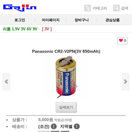
카테고리
검색
로그인
마이페이지
장바구니
관심상품
리튬 1.5V 3V 6V 9V
[ 3V ]
0
Panasonic CR2-V2PN(3V 850mAh)
상세보기
상품가 :
5,000
원
적립금:50원
배송비 :
(조건)
!
지역별
!