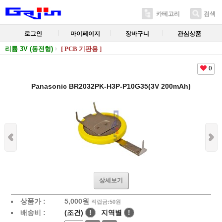
카테고리
검색
로그인
마이페이지
장바구니
관심상품
리튬 3V (동전형)
[ PCB 기판용 ]
0
Panasonic BR2032PK-H3P-P10G35(3V 200mAh)
상세보기
상품가 :
5,000
원
적립금:50원
배송비 :
(조건)
!
지역별
!