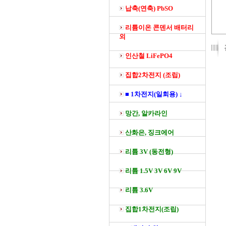
납축(연축) PbSO
리튬이온 콘덴서 배터리
외
인산철 LiFePO4
집합2차전지 (조립)
■ 1차전지(일회용) ↓
망간, 알카라인
산화은, 징크에어
리튬 3V (동전형)
리튬 1.5V 3V 6V 9V
리튬 3.6V
집합1차전지(조립)