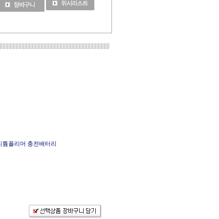
11.1V 리튬폴리머 충전배터리