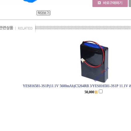
YES816581-3S1P(11.1V 5600mAh)C5264RB 3/YES816581-3S1P 
50,000
원