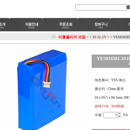
리튬폴리머 조립
< 3S 11.1V >
>
>
YES816581
YES816581-3S1P
제조회사 : YES 예스
원산지 : China 중국
24 x 65.5 x 84.5mm 108
판매가격 :
50,000원
수량
EA