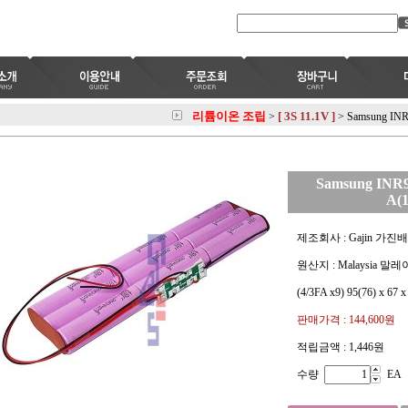
리튬이온 조립
[ 3S 11.1V ]
>
>
Samsung INR
Samsung INR9
A(1
제조회사 : Gajin 가진
원산지 : Malaysia 말
(4/3FA x9) 95(76) x 67 
판매가격 :
144,600원
적립금액 :
1,446원
수량
EA