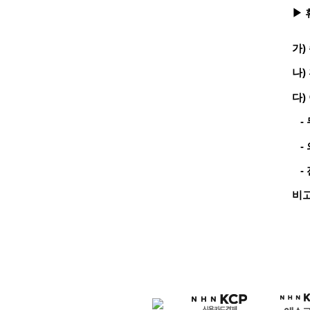
▶ 
가)
나)
다)
- 
- 
- 
비고