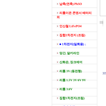
납축(연축) PbSO
리튬이온 콘덴서 배터리
외
인산철 LiFePO4
집합2차전지 (조립)
■ 1차전지(일회용) ↓
망간, 알카라인
산화은, 징크에어
리튬 3V (동전형)
33
리튬 1.5V 3V 6V 9V
리튬 3.6V
집합1차전지(조립)