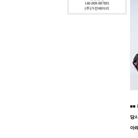
140-009-987891
(주)가진배터리
<
■■
당사
아래