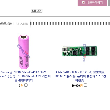
Samsung INR18650-35E (4/3FA 3.6V
PCM-3S-IB3P008B(11.1V 5A) 보호회로
50mAh) 삼성 INR18650-35E 3.7V 리튬이
IB3P008 리튬이온, 폴리머 충전배터리 3셀
온 충전배터리
직렬용
0
원
10,000
원