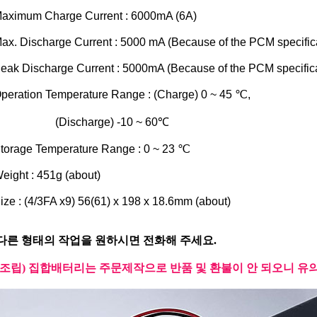
aximum Charge Current : 6000mA (6A)
ax. Discharge Current : 5000 mA (Because of the PCM specific
eak Discharge Current : 5000mA (Because of the PCM specifica
peration Temperature Range : (Charge) 0 ~ 45 ℃,
ischarge) -10 ~ 60℃
torage Temperature Range : 0 ~ 23 ℃
eight : 451g (about)
ize : (4/3FA x9) 56(61) x 198 x 18.6mm (about)
다른 형태의 작업을 원하시면 전화해 주세요.
(조립) 집합배터리는 주문제작으로 반품 및 환불이 안 되오니 유