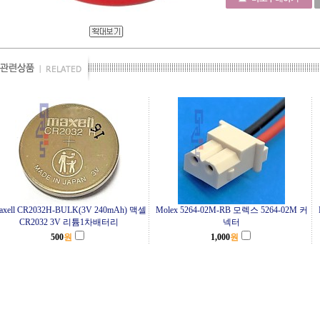
axell CR2032H-BULK(3V 240mAh) 맥셀
Molex 5264-02M-RB 모렉스 5264-02M 커
CR2032 3V 리튬1차배터리
넥터
500
원
1,000
원