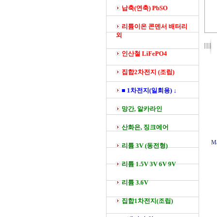
납축(연축) PbSO
리튬이온 콘덴서 배터리
외
인산철 LiFePO4
집합2차전지 (조립)
■ 1차전지(일회용) ↓
망간, 알카라인
산화은, 징크에어
M
리튬 3V (동전형)
리튬 1.5V 3V 6V 9V
리튬 3.6V
집합1차전지(조립)