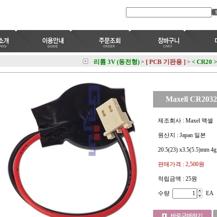
리튬 3V (동전형)
[ PCB 기판용 ]
< CR20 >
>
>
Maxell CR203
제조회사 : Maxel 맥셀
원산지 : Japan 일본
20.5(23) x3.5(5.5)mm 4g
판매가격 :
2,500원
적립금액 :
25원
수량
EA