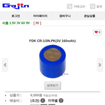
카테고리
검색
로그인
마이페이지
장바구니
관심상품
리튬 1.5V 3V 6V 9V
[ 3V ]
0
FDK CR-1/3N-PK(3V 160mAh)
상세보기
상품가 :
6,500
원
적립금:65원
배송비 :
(조건)
!
지역별
!