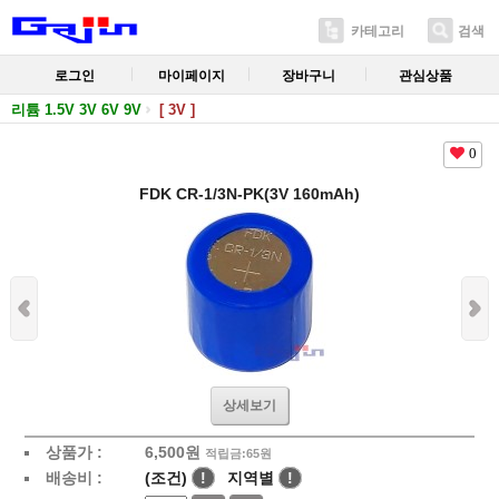
카테고리
검색
로그인
마이페이지
장바구니
관심상품
리튬 1.5V 3V 6V 9V
[ 3V ]
0
FDK CR-1/3N-PK(3V 160mAh)
상세보기
상품가 :
6,500
원
적립금:65원
배송비 :
(조건)
!
지역별
!