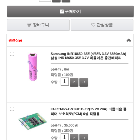
구매하기
장바구니
관심상품
관련상품
Samsung INR18650-35E (4/3FA 3.6V 3350mAh)
삼성 INR18650-35E 3.7V 리튬이온 충전배터리
상품가 :
0원
적립금 :
100원
수량 :
+1
-1
IB-PCM6S-BNT601B-C2(25.2V 20A) 리튬이온 폴
리머 보호회로(PCM) 6셀 직렬용
상품가 :
35,000원
적립금 :
350원
수량 :
+1
-1