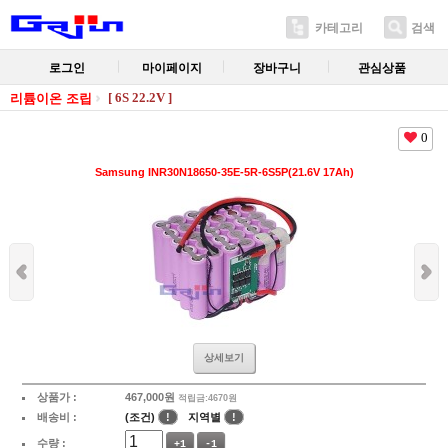
카테고리
검색
로그인
마이페이지
장바구니
관심상품
[ 6S 22.2V ]
리튬이온 조립
0
Samsung INR30N18650-35E-5R-6S5P(21.6V 17Ah)
상세보기
상품가 :
467,000
원
적립금:4670원
배송비 :
(조건)
!
지역별
!
수량 :
+1
-1