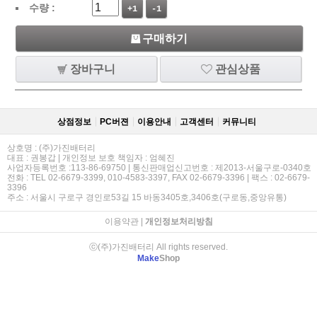
수량 :
+1
-1
구매하기
장바구니
관심상품
상점정보
PC버젼
이용안내
고객센터
커뮤니티
상호명 : (주)가진배터리
대표 : 권봉갑 | 개인정보 보호 책임자 : 엄혜진
사업자등록번호 :113-86-69750 | 통신판매업신고번호 : 제2013-서울구로-0340호
전화 : TEL 02-6679-3399, 010-4583-3397, FAX 02-6679-3396 | 팩스 : 02-6679-
3396
주소 : 서울시 구로구 경인로53길 15 바동3405호,3406호(구로동,중앙유통)
이용약관
|
개인정보처리방침
ⓒ(주)가진배터리 All rights reserved.
Make
Shop