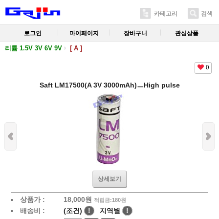
카테고리
검색
로그인
마이페이지
장바구니
관심상품
리튬 1.5V 3V 6V 9V
[ A ]
0
Saft LM17500(A 3V 3000mAh)ㅡHigh pulse
상세보기
상품가 :
18,000
원
적립금:180원
배송비 :
(조건)
!
지역별
!