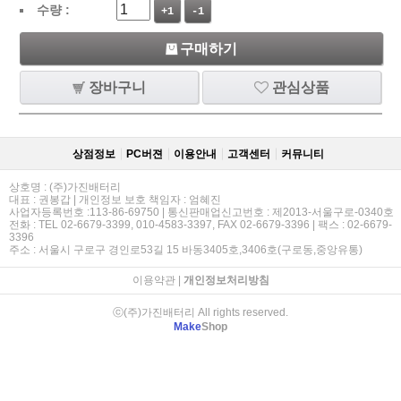
수량 :
+1
-1
구매하기
장바구니
관심상품
상점정보
PC버젼
이용안내
고객센터
커뮤니티
상호명 : (주)가진배터리
대표 : 권봉갑 | 개인정보 보호 책임자 : 엄혜진
사업자등록번호 :113-86-69750 | 통신판매업신고번호 : 제2013-서울구로-0340호
전화 : TEL 02-6679-3399, 010-4583-3397, FAX 02-6679-3396 | 팩스 : 02-6679-
3396
주소 : 서울시 구로구 경인로53길 15 바동3405호,3406호(구로동,중앙유통)
이용약관
|
개인정보처리방침
ⓒ(주)가진배터리 All rights reserved.
Make
Shop