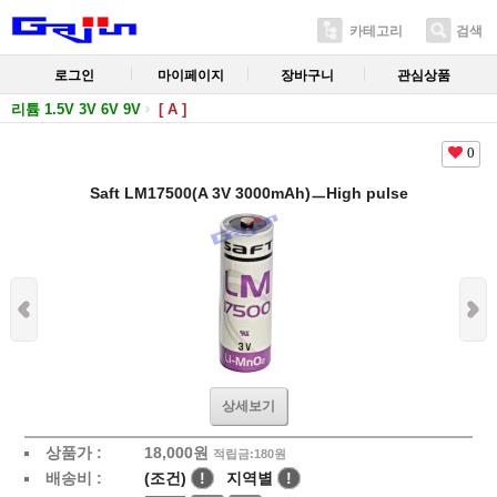
카테고리
검색
로그인
마이페이지
장바구니
관심상품
리튬 1.5V 3V 6V 9V
[ A ]
0
Saft LM17500(A 3V 3000mAh)ㅡHigh pulse
상세보기
상품가 :
18,000
원
적립금:180원
배송비 :
(조건)
!
지역별
!