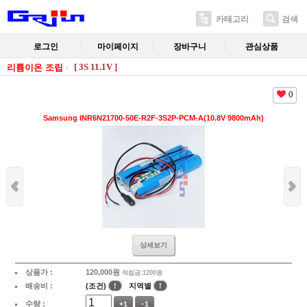
카테고리
검색
로그인
마이페이지
장바구니
관심상품
[ 3S 11.1V ]
리튬이온 조립
0
Samsung INR6N21700-50E-R2F-3S2P-PCM-A(10.8V 9800mAh)
상세보기
상품가 :
120,000
원
적립금:1200원
배송비 :
(조건)
!
지역별
!
수량 :
+1
-1