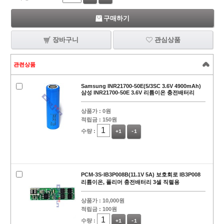
구매하기
장바구니
관심상품
관련상품
Samsung INR21700-50E(5/3SC 3.6V 4900mAh)
삼성 INR21700-50E 3.6V 리튬이온 충전배터리
상품가 :
0원
적립금 :
150원
수량 :
+1
-1
PCM-3S-IB3P008B(11.1V 5A) 보호회로 IB3P008
리튬이온, 폴리머 충전배터리 3셀 직렬용
상품가 :
10,000원
적립금 :
100원
수량 :
+1
-1