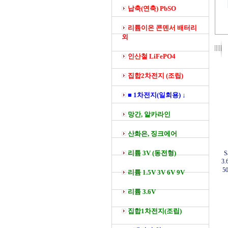
납축(연축) PbSO
리튬이온 콘덴서 배터리
외
인산철 LiFePO4
집합2차전지 (조립)
■ 1차전지(일회용) ↓
망간, 알카라인
산화은, 징크에어
리튬 3V (동전형)
S
3.
5
리튬 1.5V 3V 6V 9V
리튬 3.6V
집합1차전지(조립)