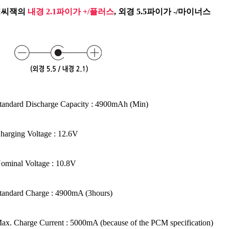
씨잭의
내경 2.1파이가 +/플러스
, 외경 5.5파이가 -/마이너스
tandard Discharge Capacity : 4900mAh (Min)
harging Voltage : 12.6V
ominal Voltage : 10.8V
tandard Charge : 4900mA (3hours)
ax. Charge Current : 5000mA (because of the PCM specification)