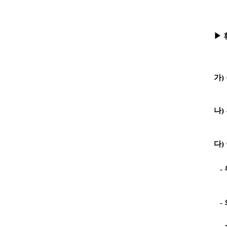
▶ 
가)
나)
다)
- 
- 