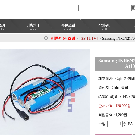
리튬이온 조립
[ 3S 11.1V ]
>
>
Samsung INR6N2170
Samsung INR6N2
A(10
제조회사 : Gajin 가진
원산지 : China 중국
(5/3SC x6) 61 x 143 x 
판매가격 :
120,000원
적립금액 :
1,200원
수량
EA