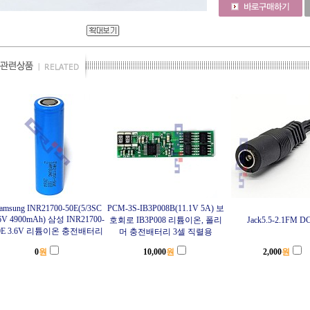
amsung INR21700-50E(5/3SC
PCM-3S-IB3P008B(11.1V 5A) 보
6V 4900mAh) 삼성 INR21700-
호회로 IB3P008 리튬이온, 폴리
Jack5.5-2.1FM 
0E 3.6V 리튬이온 충전배터리
머 충전배터리 3셀 직렬용
0
원
10,000
원
2,000
원