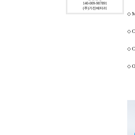
140-009-987891
(주)가진배터리
◇ M
◇ C
◇ C
◇ O
(S