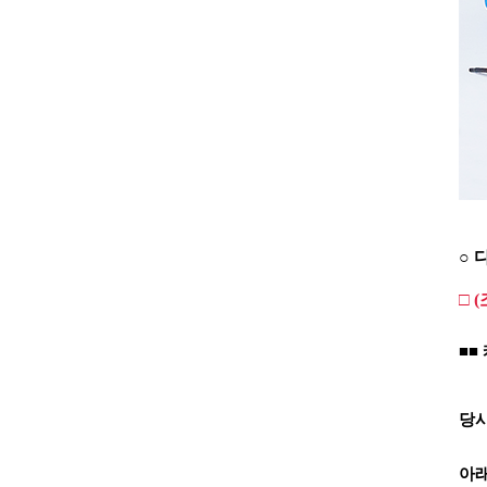
○ 
□ 
■■
당사
아래