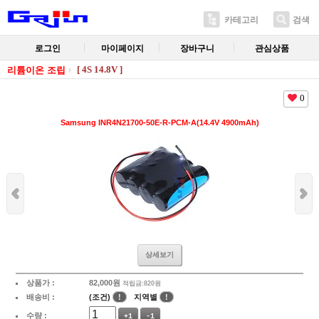
카테고리
검색
로그인
마이페이지
장바구니
관심상품
[ 4S 14.8V ]
리튬이온 조립
0
Samsung INR4N21700-50E-R-PCM-A(14.4V 4900mAh)
상세보기
상품가 :
82,000
원
적립금:820원
배송비 :
(조건)
!
지역별
!
수량 :
+1
-1