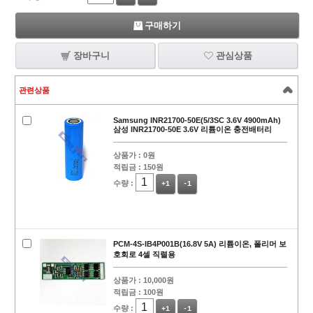
구매하기
장바구니
관심상품
관련상품
Samsung INR21700-50E(5/3SC 3.6V 4900mAh)
삼성 INR21700-50E 3.6V 리튬이온 충전배터리
상품가 :
0원
적립금 :
150원
수량 :
+1
-1
PCM-4S-IB4P001B(16.8V 5A) 리튬이온, 폴리머 보
호회로 4셀 직렬용
상품가 :
10,000원
적립금 :
100원
수량 :
+1
-1