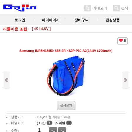
카테고리
검색
로그인
마이페이지
장바구니
관심상품
[ 4S 14.8V ]
리튬이온 조립
0
Samsung INR8N18650-35E-2R-4S2P-P30-A2(14.8V 6700mAh)
상세보기
상품가 :
156,200
원
적립금:1562원
배송비 :
(조건)
!
지역별
!
수량 :
+1
-1