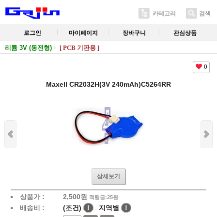
카테고리
검색
로그인
마이페이지
장바구니
관심상품
리튬 3V (동전형)
[ PCB 기판용 ]
0
Maxell CR2032H(3V 240mAh)C5264RR
상세보기
상품가 :
2,500
원
적립금:25원
배송비 :
(조건)
!
지역별
!