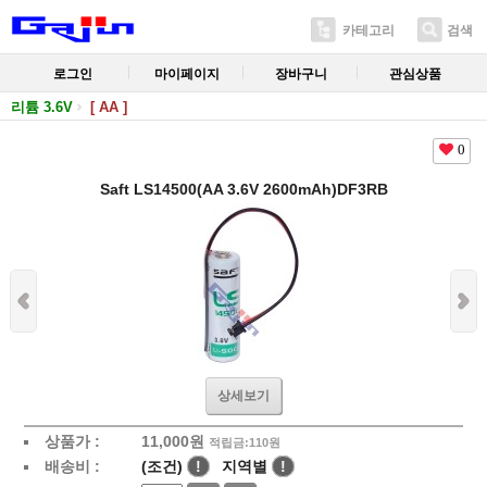
카테고리
검색
로그인
마이페이지
장바구니
관심상품
리튬 3.6V
[ AA ]
0
Saft LS14500(AA 3.6V 2600mAh)DF3RB
상세보기
상품가 :
11,000
원
적립금:110원
배송비 :
(조건)
!
지역별
!