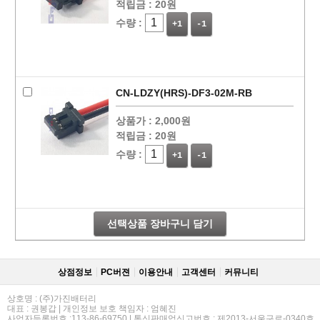
적립금 :
20원
수량 :
+1
-1
CN-LDZY(HRS)-DF3-02M-RB
상품가 :
2,000원
적립금 :
20원
수량 :
+1
-1
선택상품 장바구니 담기
상점정보
PC버젼
이용안내
고객센터
커뮤니티
상호명 : (주)가진배터리
대표 : 권봉갑 | 개인정보 보호 책임자 : 엄혜진
사업자등록번호 :113-86-69750 | 통신판매업신고번호 : 제2013-서울구로-0340호