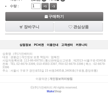
수량 :
+1
-1
구매하기
장바구니
관심상품
상점정보
PC버젼
이용안내
고객센터
커뮤니티
상호명 : (주)가진배터리
대표 : 권봉갑 | 개인정보 보호 책임자 : 엄혜진
사업자등록번호 :113-86-69750 | 통신판매업신고번호 : 제2013-서울구로-0340호
전화 : TEL 02-6679-3399, 010-4583-3397, FAX 02-6679-3396 | 팩스 : 02-6679-
3396
주소 : 서울시 구로구 경인로53길 15 바동3405호,3406호(구로동,중앙유통)
이용약관
|
개인정보처리방침
ⓒ(주)가진배터리 All rights reserved.
Make
Shop