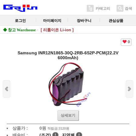
카테고리
검색
로그인
마이페이지
장바구니
관심상품
◆ 창고 Warehouse
[ 리튬이온 Li-ion ]
0
Samsung INR12N1865-30Q-2RB-6S2P-PCM(22.2V
6000mAh)
상세보기
상품가 :
0
원
적립금:3120원
배송비 :
(조건)
!
지역별
!