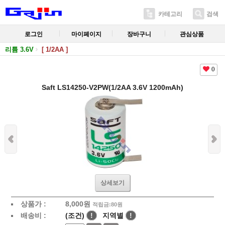
카테고리
검색
로그인
마이페이지
장바구니
관심상품
리튬 3.6V
[ 1/2AA ]
0
Saft LS14250-V2PW(1/2AA 3.6V 1200mAh)
상세보기
상품가 :
8,000
원
적립금:80원
배송비 :
(조건)
!
지역별
!